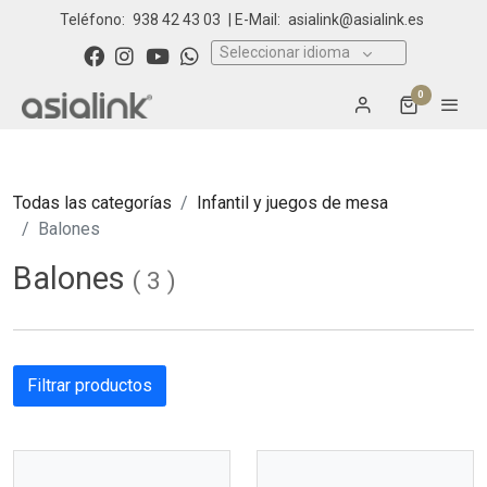
Teléfono:
938 42 43 03
| E-Mail:
asialink@asialink.es
Seleccionar idioma
0
Todas las categorías
Infantil y juegos de mesa
Balones
Balones
(
3
)
Filtrar productos