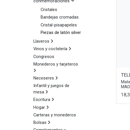
conmemoraciones
Cristales
Bandejas cromadas
Cristal-pisapapeles
Piezas de latón silver
Llaveros
Vinos y coctelería
Congresos
Monederos y tarjeteros
TEL
Neceseres
Mate
Infantil y juegos de
MAD
mesa
18,3
Escritura
Hogar
Carteras y monederos
Bolsas