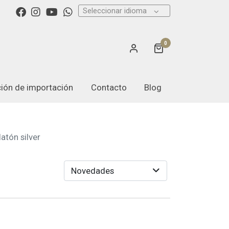
Seleccionar idioma
0
ación de importación
Contacto
Blog
latón silver
Novedades