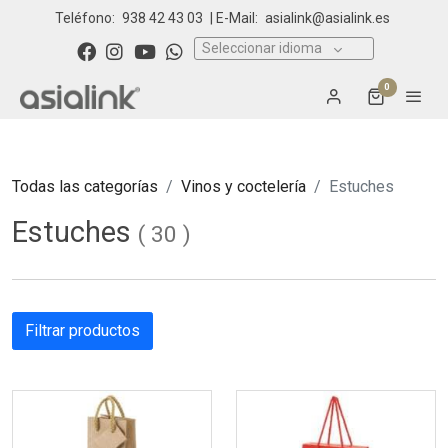
Teléfono:
938 42 43 03
| E-Mail:
asialink@asialink.es
Seleccionar idioma
0
Todas las categorías
Vinos y coctelería
Estuches
Estuches
(
30
)
Filtrar productos