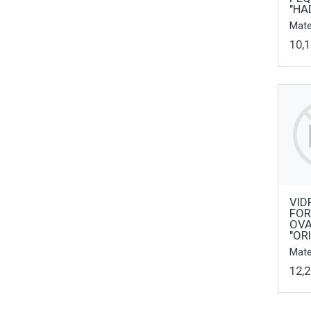
"HA
Mater
10,1
VID
FO
OV
"OR
Mater
12,2