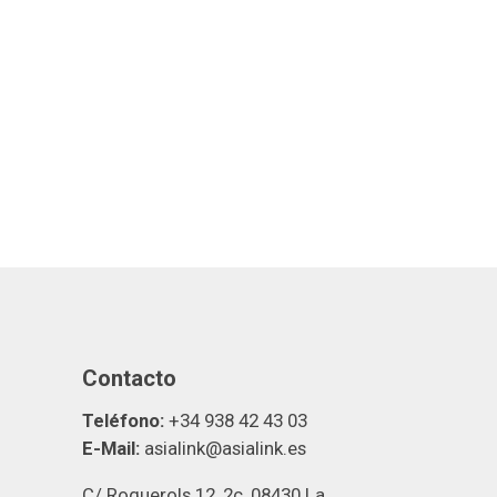
Contacto
Teléfono:
+34 938 42 43 03
E-Mail:
asialink@asialink.es
C/ Roquerols 12, 2c, 08430 La