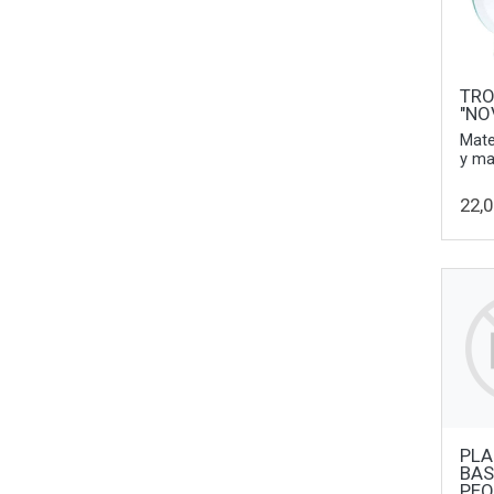
TR
"NO
Mater
y ma
22,0
PLA
BAS
PEQ