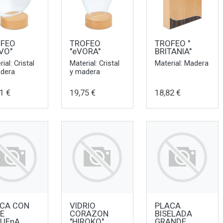
OFEO
TROFEO
TROFEO "
VO"
"eVORA"
BRITANIA"
ial: Cristal
Material: Cristal
Material: Madera
dera
y madera
1 €
19,75 €
18,82 €
CA CON
VIDRIO
PLACA
E
CORAZON
BISELADA
UEnA
"HIROKO"
GRANDE