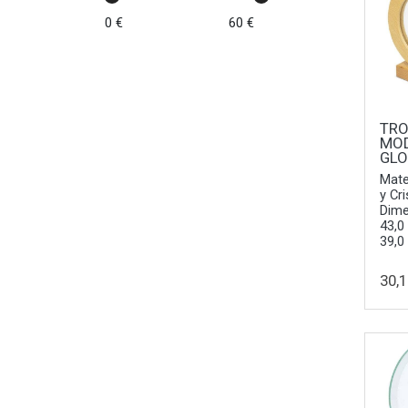
0 €
60 €
TR
MO
GL
Mate
y Cri
Dime
43,0
39,0
30,1