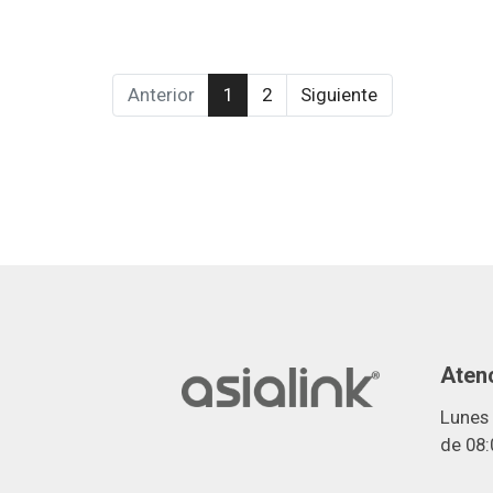
Anterior
1
2
Siguiente
Atenc
Lunes 
de 08: